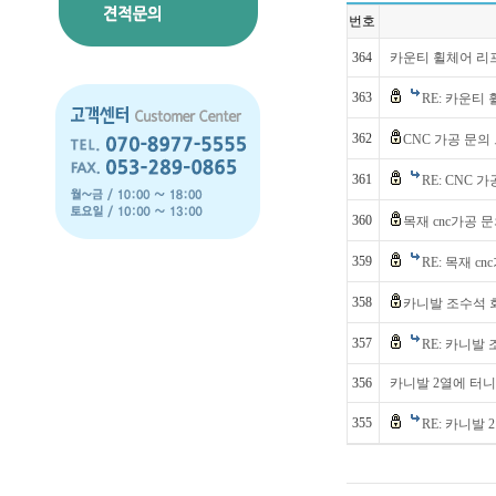
번호
364
카운티 휠체어 리
363
RE: 카운티
362
CNC 가공 문의
361
RE: CNC 
360
목재 cnc가공 
359
RE: 목재 c
358
카니발 조수석
357
RE: 카니발
356
카니발 2열에 터
355
RE: 카니발