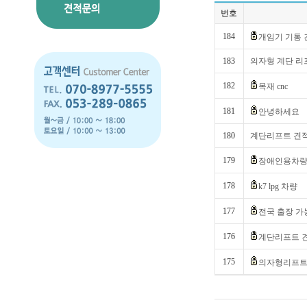
번호
184
개임기 기통 
183
의자형 계단 리
182
목재 cnc
181
안녕하세요
180
계단리프트 견
179
장애인용차
178
k7 lpg 차량
177
전국 출장 가
176
계단리프트 
175
의자형리프트