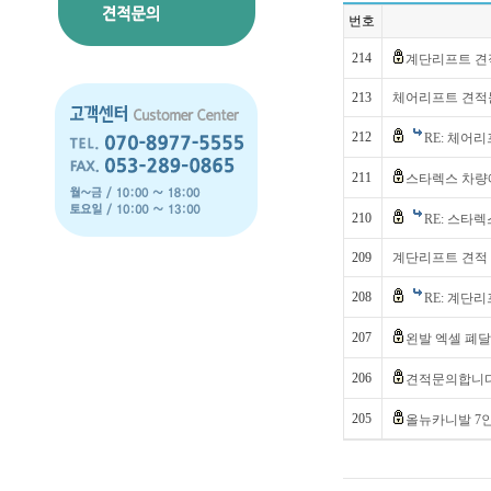
번호
214
계단리프트 
213
체어리프트 견적
212
RE: 체어
211
스타렉스 차량
210
RE: 스타
209
계단리프트 견적
208
RE: 계단
207
왼발 엑셀 폐달
206
견적문의합니
205
올뉴카니발 7인