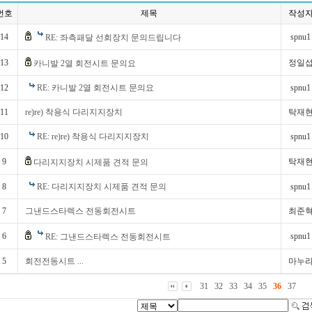
번호
제목
작성
14
spnu1
RE: 좌측패달 선회장치 문의드립니다
13
정일
카니발 2열 회전시트 문의요
12
RE: 카니발 2열 회전시트 문의요
spnu1
11
re)re) 착용식 다리지지장치
탁재
10
RE: re)re) 착용식 다리지지장치
spnu1
9
탁재
다리지지장치 시제품 견적 문의
8
RE: 다리지지장치 시제품 견적 문의
spnu1
7
그낸드스타렉스 전동회전시트
최준
6
spnu1
RE: 그낸드스타렉스 전동회전시트
5
회전전동시트 ...
마누
31
32
33
34
35
36
37