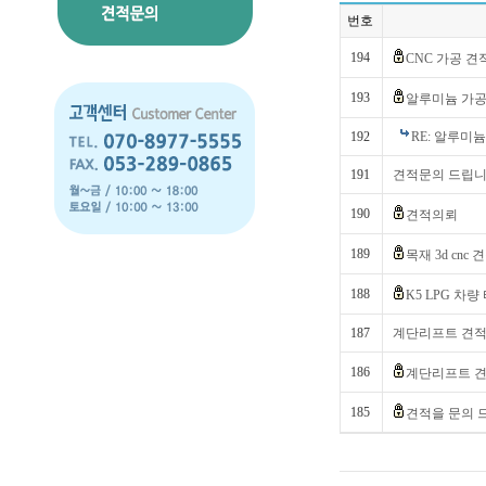
번호
194
CNC 가공 견
193
알루미늄 가공
192
RE: 알루미
191
견적문의 드립
190
견적의뢰
189
목재 3d cnc
188
K5 LPG 차
187
계단리프트 견적
186
계단리프트 견
185
견적을 문의 