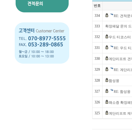
번호
334
RE: 견적문
333
확장패달 문의 드
332
우드 티코스터
331
RE: 우드 
330
계단리프트 
329
RE: 계단
328
함성웅
327
RE: 함성웅
326
왜소증 확장페
325
계단리프트 제