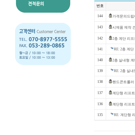
번호
144
가격문의드립
143
시제품 제작
142
2층 계단 리프
141
RE: 2층 계
140
2층 실내형 
139
RE: 2층 실
138
핸드콘트롤러 
137
계단형 리프트
136
계단형 리프
135
RE: 계단형