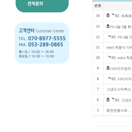
번호
14
RE: 좌
13
카니발 2열 
12
RE: 카니발
11
re)re) 착용식
10
RE: re)re
9
다리지지장치 
8
RE: 다리지
7
그낸드스타렉스
6
RE: 그
5
회전전동시트 ...