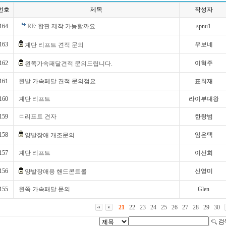
번호
제목
작성자
164
RE: 합판 제작 가능할까요
spnu1
163
우보네
계단 리프트 견적 문의
162
이혁주
왼쪽가속패달견적 문의드립니다.
161
왼발 가속페달 견적 문의점요
표희재
160
계단 리프트
라이부대왕
159
ㄷ리프트 견자
한창범
158
임은택
양발장애 개조문의
157
계단 리프트
이선희
156
신영미
양발장애용 핸드콘트롤
155
왼쪽 가속패달 문의
Glen
21
22
23
24
25
26
27
28
29
30