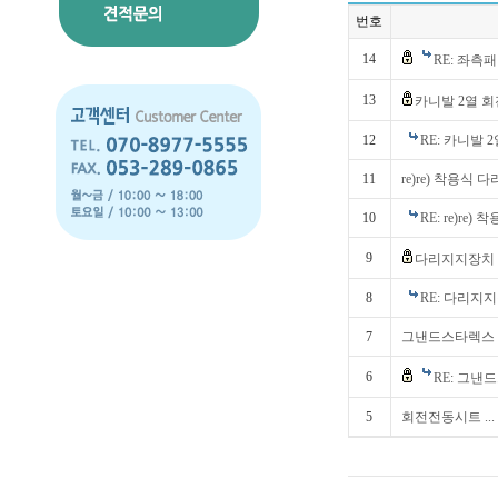
번호
14
RE: 좌
13
카니발 2열 
12
RE: 카니발
11
re)re) 착용식
10
RE: re)re
9
다리지지장치 
8
RE: 다리지
7
그낸드스타렉스
6
RE: 그
5
회전전동시트 ...