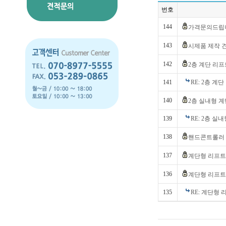
번호
144
가격문의드립
143
시제품 제작
142
2층 계단 리프
141
RE: 2층 계
140
2층 실내형 
139
RE: 2층 실
138
핸드콘트롤러 
137
계단형 리프트
136
계단형 리프
135
RE: 계단형