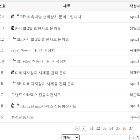
번호
제목
작성
14
spnu1
RE: 좌측패달 선회장치 문의드립니다
13
정일
카니발 2열 회전시트 문의요
12
RE: 카니발 2열 회전시트 문의요
spnu1
11
re)re) 착용식 다리지지장치
탁재
10
RE: re)re) 착용식 다리지지장치
spnu1
9
탁재
다리지지장치 시제품 견적 문의
8
RE: 다리지지장치 시제품 견적 문의
spnu1
7
그낸드스타렉스 전동회전시트
최준
6
spnu1
RE: 그낸드스타렉스 전동회전시트
5
회전전동시트 ...
마누
31
32
33
34
35
36
37