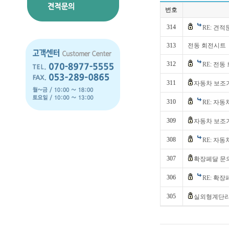
번호
314
RE: 견
313
전동 회전시트
312
RE: 전
311
자동차 보조
310
RE: 자
309
자동차 보조
308
RE: 자
307
확장페달 문
306
RE: 확
305
실외형계단리