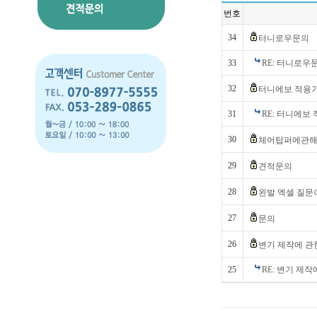
번호
34
터니로우문의
33
RE: 터니로우
32
터니에보 적용
31
RE: 터니에보
30
체어탑퍼에관
29
견적문의
28
왼발 엑셀 질문
27
문의
26
변기 제작에 관
25
RE: 변기 제