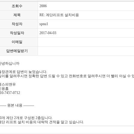
조회수
2006
제목
RE: 계단리프트 설치비용
작성자
spnu1
작성일자
2017-04-03
이메일
답변메일받기
안녕하십니까
출장관계로 답변이 늦었습니다.
길이를 알려주시면 정확한 답변 드릴 수 있고 전화번호로 알려주시면 더 빨리 아실 수 
에스피앤유
신용흠
10-7457-0712
------ 원본 내용 ---------
20개 계단 2개로 구성된 2층입니다.
계단 리프트 설치 비용의 대략적 견적을 알고 싶습니다.