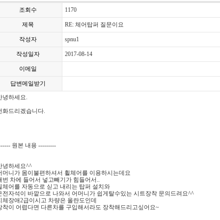
조회수
1170
제목
RE: 체어탑퍼 질문이요
작성자
spnu1
작성일자
2017-08-14
이메일
답변메일받기
안녕하세요.
전화드리겠습니다.
------ 원본 내용 ---------
안녕하세요^^
어머니가 몸이불편하셔서 휠체어를 이용하시는데요
매번 차에 들어서 넣고빼기가 힘들어서..
휠체어를 자동으로 싣고 내리는 탑퍼 설치와
운전자석이 바깥으로 나와서 어머니가 쉽게탈수있는 시트장착 문의드려요^^
지체장애2급이시고 차량은 올란도인데
장착이 어렵다면 다른차를 구입해서라도 장착해드리고싶어요~