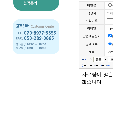
비밀글
작성자
탁
비밀번호
이메일
답변메일받기
공개여부
제목
소스
글꼴