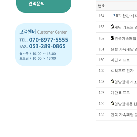
번호
164
RE: 합판 
163
계단 리프트 
162
왼쪽가속패달
161
왼발 가속페달 
160
계단 리프트
159
ㄷ리프트 견자
158
양발장애 개
157
계단 리프트
156
양발장애용 
155
왼쪽 가속패달 