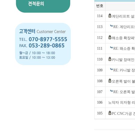
번호
114
계단리프트 설
113
RE: 계단리
112
왜소증 확장페
111
RE: 왜소증
110
카니발 장애인
109
RE: 카니발
108
오른쪽 발이 불
107
RE: 오른쪽 
106
노약자 의자형 
105
PC CNC가공