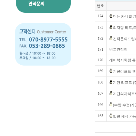
번호
174
더뉴 카니발 7
173
의자형 리프,트
172
견적문의드립
171
비교견적이
170
레이복지차량 
169
계단리프트 견
168
계단 리프트 (
167
계단의자리프
166
(수량 수정)가
165
합판 제작 가