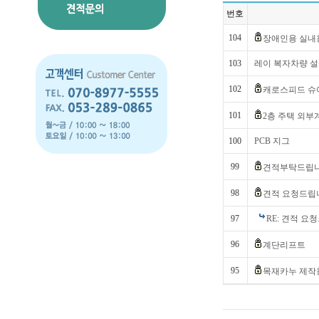
번호
104
장애인용 실내
103
레이 복자차량 
102
캐로스피드 슈
101
2층 주택 외부
100
PCB 지그
99
견적부탁드립
98
견적 요청드립
97
RE: 견적 요
96
계단리프트
95
목재카누 제작