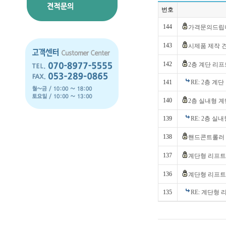
번호
144
가격문의드립
143
시제품 제작
142
2층 계단 리프
141
RE: 2층 계
140
2층 실내형 
139
RE: 2층 실
138
핸드콘트롤러 
137
계단형 리프트
136
계단형 리프
135
RE: 계단형