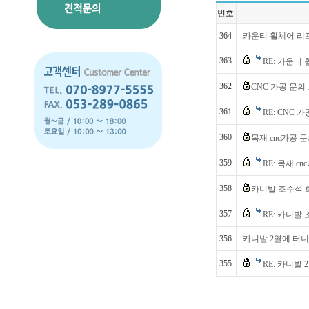
번호
364
카운티 휠체어 리
363
RE: 카운티
362
CNC 가공 문의
361
RE: CNC 
360
목재 cnc가공 
359
RE: 목재 c
358
카니발 조수석
357
RE: 카니발
356
카니발 2열에 터
355
RE: 카니발