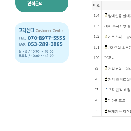
번호
104
장애인용 실내
103
레이 복자차량 
102
캐로스피드 슈
101
2층 주택 외부
100
PCB 지그
99
견적부탁드립
98
견적 요청드립
97
RE: 견적 요
96
계단리프트
95
목재카누 제작