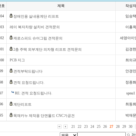
번호
제목
작성
104
임승
장애인용 실내용계단 리프트
103
레이 복자차량 설치비 견적문의
이흥
102
세영아이
캐로스피드 슈어그립 견적문의
101
김경
2층 주택 외부계단 의자형 리프트 견적문의
100
PCB 지그
최의
99
안경
견적부탁드립니다
98
정종
견적 요청드립니다.
97
RE: 견적 요청드립니다.
spnu1
96
최동
계단리프트
95
박재
목재카누 제작용 단면몰드 CNC가공건
21
22
23
24
25
26
27
28
29
30