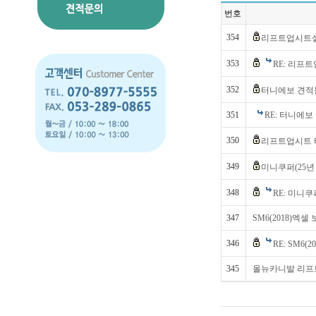
번호
354
리프트업시트설
353
RE: 리프
352
터니에보 견
351
RE: 터니에
350
리프트업시트 
349
미니쿠퍼(25년
348
RE: 미니쿠
347
SM6(2018)엑
346
RE: SM6
345
올뉴카니발 리프