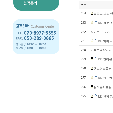
번호
284
블로그 보고 
283
RE: 블로
282
화이트 오크 20
281
RE: 화이트
280
견적문의합니다
279
RE: 견적
278
핸드컨트롤러
277
RE: 핸드
276
견적문의드립니
275
RE: 견적